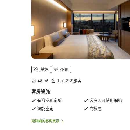
禁煙
夜景
48 m²
1 至 2 名旅客
客房設施
有浴室和廁所
客房內可使用網絡
智能座廁
高樓層
更詳細的客房資訊