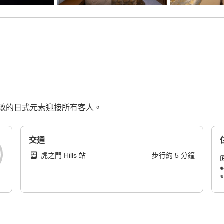
致的日式元素迎接所有客人。
交通
虎之門 Hills 站
步行
約
5
分鐘