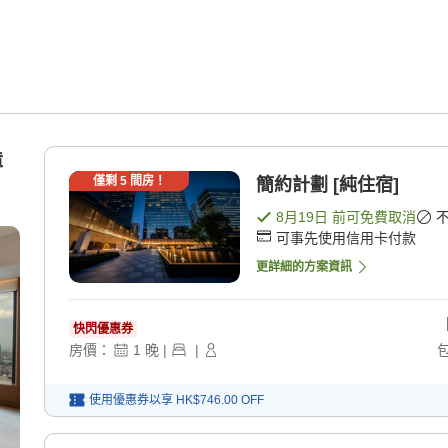
障
僅剩
5
間房！
簡約計劃 [純住宿]
8月19日
前可免費取消
可事先使用信用卡付款
更詳細的方案資訊
快閃優惠券
房價：
1
晚
|
|
使用優惠券以享
HK$746.00
OFF