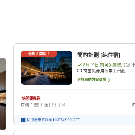
僅剩
2
間房！
簡約計劃 [純住宿]
8月19日
前可免費取消
可事先使用信用卡付款
更詳細的方案資訊
快閃優惠券
房價：
1
晚
|
|
使用優惠券以享
HK$746.00
OFF