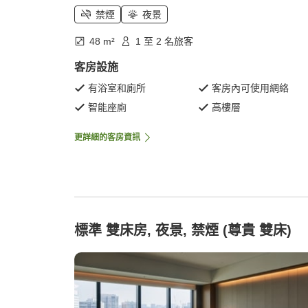
禁煙
夜景
48 m²
1 至 2 名旅客
客房設施
有浴室和廁所
客房內可使用網絡
智能座廁
高樓層
更詳細的客房資訊
標準 雙床房, 夜景, 禁煙 (尊貴 雙床)