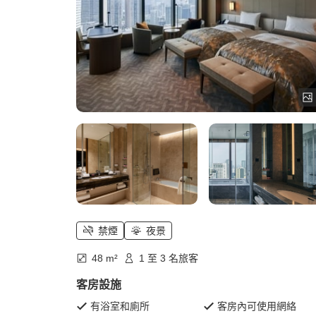
禁煙
夜景
48 m²
1 至 3 名旅客
客房設施
有浴室和廁所
客房內可使用網絡