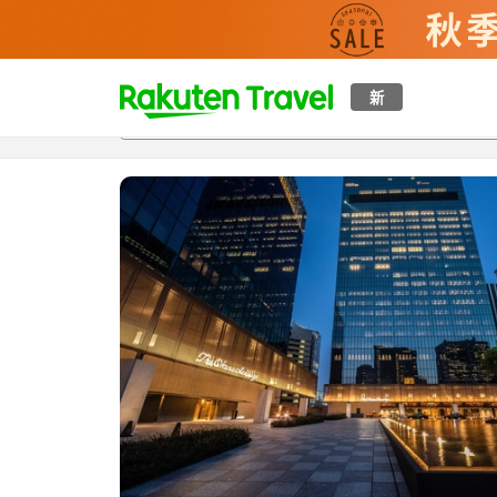
t
新
概覽
房間及住宿方案
評價
特色
設施
o
p
P
a
g
e
_
s
e
a
r
c
h