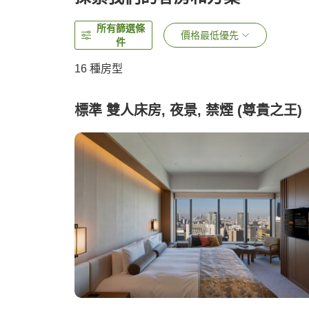
所有篩選條
價格最低優先
件
16
種房型
標準 雙人床房, 夜景, 禁煙 (尊貴之王)