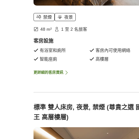
禁煙
夜景
48 m²
1 至 2 名旅客
客房設施
有浴室和廁所
客房內可使用網絡
智能座廁
高樓層
更詳細的客房資訊
標準 雙人床房, 夜景, 禁煙 (尊貴之選 
王 高層樓層)