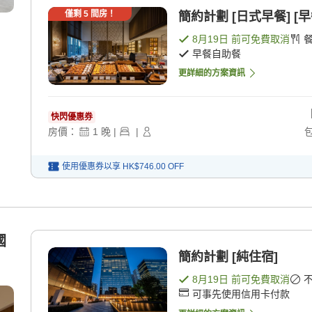
僅剩
5
間房！
簡約計劃 [日式早餐] [
8月19日
前可免費取消
早餐自助餐
更詳細的方案資訊
快閃優惠券
房價：
1
晚
|
|
使用優惠券以享
HK$746.00
OFF
國
簡約計劃 [純住宿]
8月19日
前可免費取消
可事先使用信用卡付款