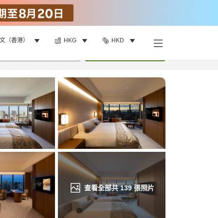
文（香港）
HKG
HKD
找客房
•
1
間房
重新搜尋
查看全部共
139
張照片