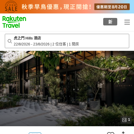
to
top
page
新
虎之門 Hills 酒店
22/8/2026
-
23/8/2026
|
2 位住客
|
1 間房
1