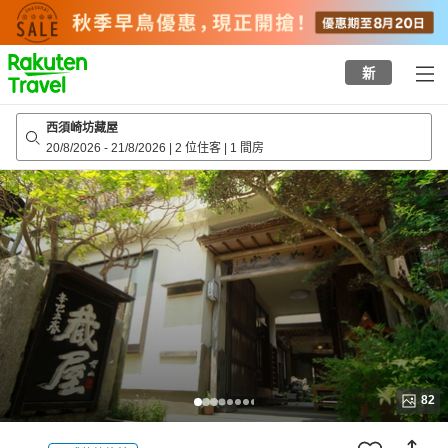
to
top
page
新
西須崎坊藏屋
20/8/2026
-
21/8/2026
|
2 位住客
|
1 間房
82