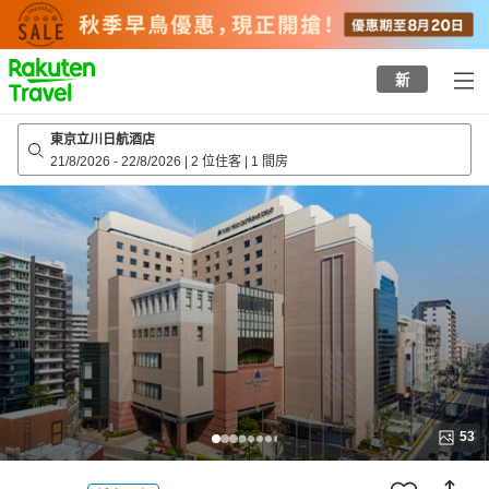
to
top
page
新
東京立川日航酒店
21/8/2026
-
22/8/2026
|
2 位住客
|
1 間房
53