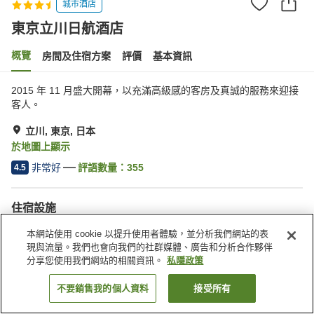
城市酒店
東京立川日航酒店
概覽
房間及住宿方案
評價
基本資訊
2015 年 11 月盛大開幕，以充滿高級感的客房及真誠的服務來迎接
客人。
立川, 東京, 日本
於地圖上顯示
非常好
評語數量：
355
4.5
住宿設施
Wi-Fi
餐廳
本網站使用 cookie 以提升使用者體驗，並分析我們網站的表
全幢禁煙
指定吸煙區
現與流量。我們也會向我們的社群媒體、廣告和分析合作夥伴
分享您使用我們網站的相關資訊。
私隱政策
主頁
日本
東京
立川
東京立川日航酒店
不要銷售我的個人資料
接受所有
找客房