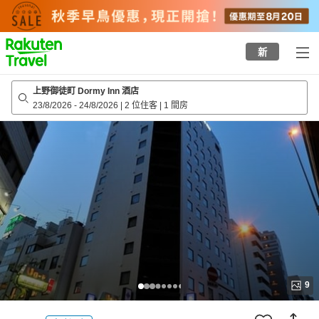
to
top
page
新
上野御徒町 Dormy Inn 酒店
23/8/2026
-
24/8/2026
|
2 位住客
|
1 間房
9