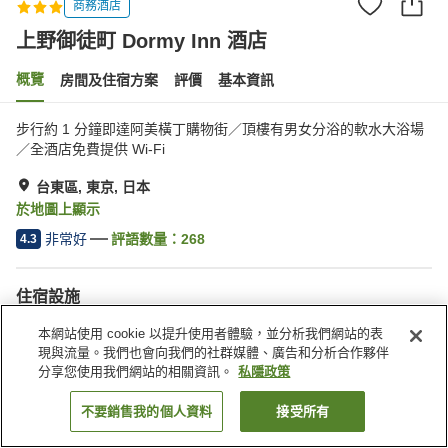
商務酒店
上野御徒町 Dormy Inn 酒店
概覽
房間及住宿方案
評價
基本資訊
步行約 1 分鐘即達阿美橫丁購物街／頂樓有男女分浴的軟水大浴場
／全酒店免費提供 Wi-Fi
台東區, 東京, 日本
於地圖上顯示
非常好
評語數量：
268
4.3
住宿設施
桑拿
餐廳
本網站使用 cookie 以提升使用者體驗，並分析我們網站的表
自動販賣機
露天浴池（溫泉）
現與流量。我們也會向我們的社群媒體、廣告和分析合作夥伴
分享您使用我們網站的相關資訊。
私隱政策
主頁
日本
東京
台東區
上野御徒町 Dormy Inn 酒店
不要銷售我的個人資料
接受所有
找客房