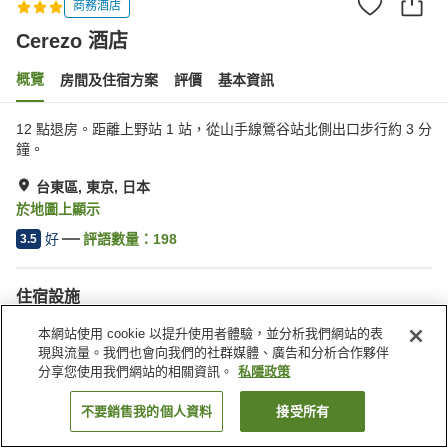
商務酒店
Cerezo 酒店
概覽
房間及住宿方案
評價
基本資訊
12 點退房。距離上野站 1 站，從山手線鶯谷站北側出口步行約 3 分
鐘。
台東區, 東京, 日本
於地圖上顯示
好
評語數量：
198
3.5
住宿設施
停車場
水療/美容院
本網站使用 cookie 以提升使用者體驗，並分析我們網站的表
自動販賣機
收費洗衣房
現與流量。我們也會向我們的社群媒體、廣告和分析合作夥伴
分享您使用我們網站的相關資訊。
私隱政策
主頁
日本
東京
台東區
Cerezo 酒店
不要銷售我的個人資料
接受所有
找客房