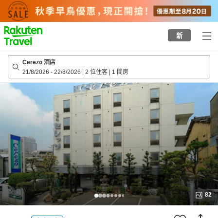
to
top
page
新
Cerezo 酒店
21/8/2026
-
22/8/2026
|
2 位住客
|
1 間房
82