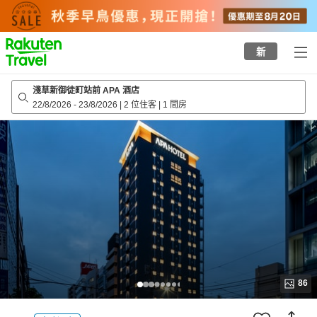
to
top
page
新
淺草新御徒町站前 APA 酒店
22/8/2026
-
23/8/2026
|
2 位住客
|
1 間房
86