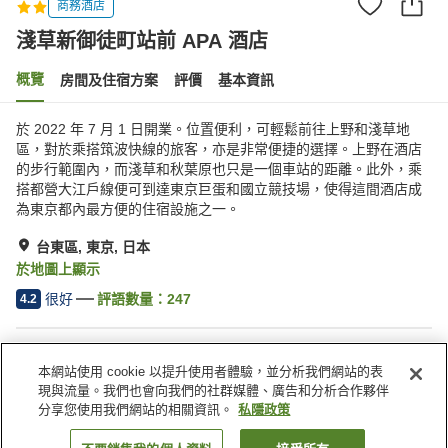
商務酒店
淺草新御徒町站前 APA 酒店
概覽
房間及住宿方案
評價
基本資訊
於 2022 年 7 月 1 日開業。位置便利，可輕鬆前往上野和淺草地
區，對於乘搭筑波快線的旅客，亦是非常便捷的選擇。上野在酒店
的步行範圍內，而淺草和秋葉原也只是一個車站的距離。此外，乘
搭都營大江戶線便可到達東京巨蛋和國立競技場，使得這間酒店成
為東京都內最方便的住宿設施之一。
台東區, 東京, 日本
於地圖上顯示
很好
評語數量：
247
4.2
住宿設施
本網站使用 cookie 以提升使用者體驗，並分析我們網站的表
Wi-Fi
步行 5 分鐘可到車站
現與流量。我們也會向我們的社群媒體、廣告和分析合作夥伴
餐廳
自動販賣機
分享您使用我們網站的相關資訊。
私隱政策