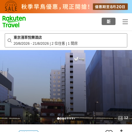
to
top
page
新
東京淺草悅樂酒店
20/8/2026
-
21/8/2026
|
2 位住客
|
1 間房
12