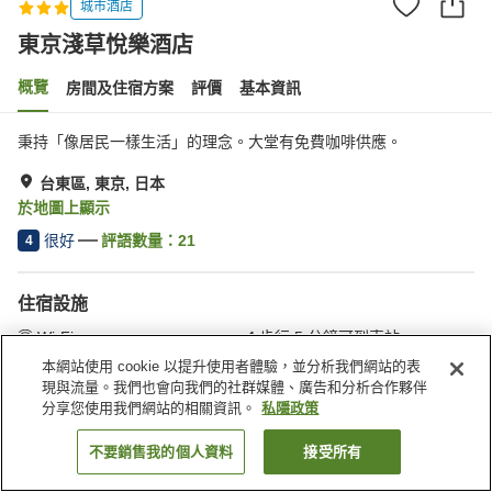
城市酒店
東京淺草悅樂酒店
概覽
房間及住宿方案
評價
基本資訊
秉持「像居民一樣生活」的理念。大堂有免費咖啡供應。
台東區, 東京, 日本
於地圖上顯示
很好
評語數量：
21
4
住宿設施
Wi-Fi
步行 5 分鐘可到車站
休息室
全幢禁煙
本網站使用 cookie 以提升使用者體驗，並分析我們網站的表
現與流量。我們也會向我們的社群媒體、廣告和分析合作夥伴
分享您使用我們網站的相關資訊。
私隱政策
主頁
日本
東京
台東區
東京淺草悅樂酒店
不要銷售我的個人資料
接受所有
找客房