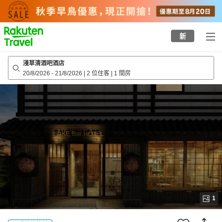
to
top
page
新
淺草清酒吧酒店
20/8/2026
-
21/8/2026
|
2 位住客
|
1 間房
1