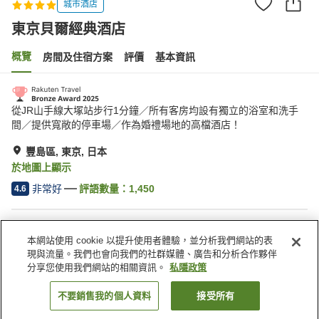
城市酒店
東京貝爾經典酒店
概覽
房間及住宿方案
評價
基本資訊
從JR山手線大塚站步行1分鐘／所有客房均設有獨立的浴室和洗手
間／提供寬敞的停車場／作為婚禮場地的高檔酒店！
豐島區, 東京, 日本
於地圖上顯示
非常好
評語數量：
1,450
4.6
住宿設施
本網站使用 cookie 以提升使用者體驗，並分析我們網站的表
停車場
水療/美容院
現與流量。我們也會向我們的社群媒體、廣告和分析合作夥伴
餐廳
自動販賣機
分享您使用我們網站的相關資訊。
私隱政策
不要銷售我的個人資料
接受所有
找客房
主頁
日本
東京
豐島區
東京貝爾經典酒店