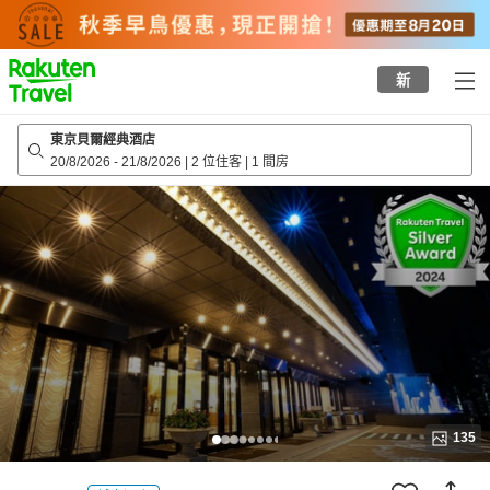
to
top
page
新
東京貝爾經典酒店
20/8/2026
-
21/8/2026
|
2 位住客
|
1 間房
135