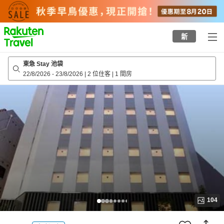
to
top
page
新
東急 Stay 池袋
22/8/2026
-
23/8/2026
|
2 位住客
|
1 間房
104