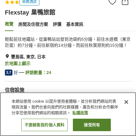
商務酒店
Flexstay 巢鴨旅館
概覽
房間及住宿方案
評價
基本資訊
輕鬆前往地鐵站，從巢鴨站出發到池袋約5分鐘，前往水道橋（東京
巨蛋）約7分鐘，前往新宿約14分鐘，而前往秋葉原則約15分鐘！
豐島區, 東京, 日本
於地圖上顯示
好
評語數量：
24
3.7
住宿設施
Wi-Fi
自動販賣機
本網站使用 cookie 以提升使用者體驗，並分析我們網站的表
收費洗衣房
送遞服務
現與流量。我們也會向我們的社群媒體、廣告和分析合作夥伴
分享您使用我們網站的相關資訊。
私隱政策
主頁
日本
東京
豐島區
Flexstay 巢鴨旅館
不要銷售我的個人資料
接受所有
找客房