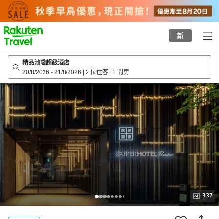
to
top
page
新
精品池袋超級酒店
20/8/2026
-
21/8/2026
|
2 位住客
|
1 間房
337