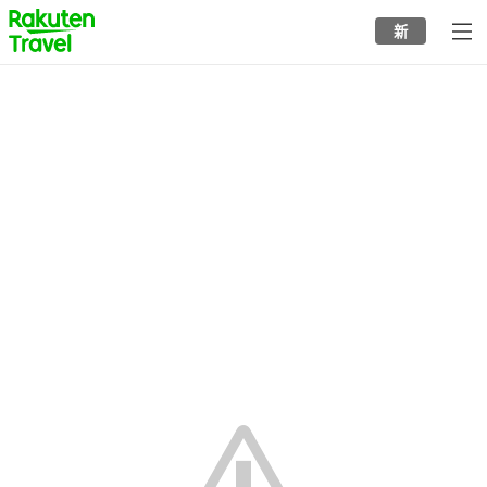
to
新
top
page