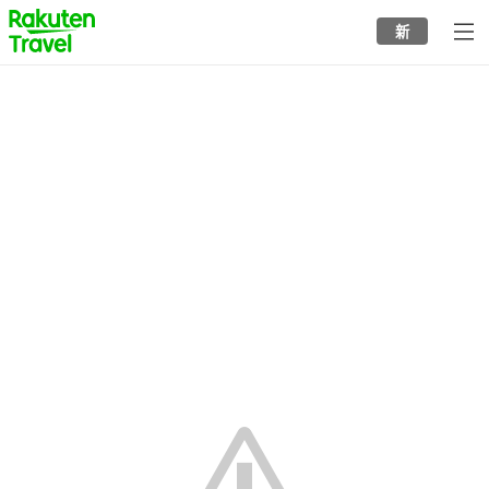
to
新
top
page