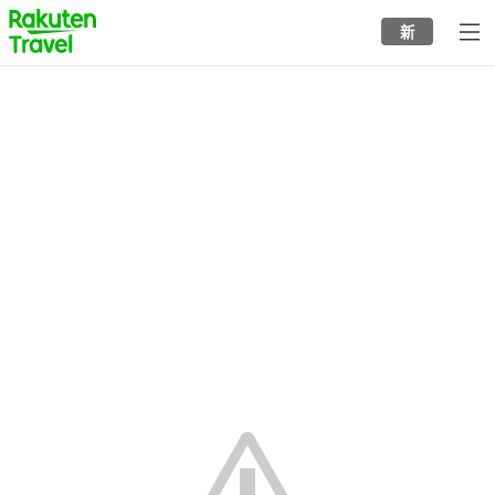
to
新
top
page