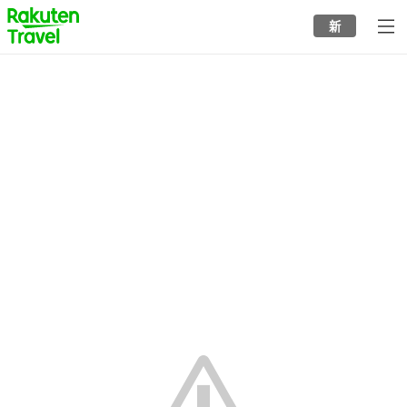
to
新
top
page