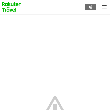
to
新
top
page