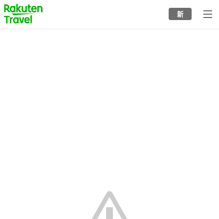
to
新
top
page