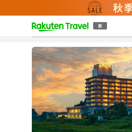
t
新
概覽
房間及住宿方案
評價
設施
o
p
P
a
g
e
_
s
e
a
r
c
h