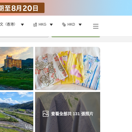
文（香港）
HKG
HKD
找客房
•
1
間房
重新搜尋
查看全部共
131
張照片