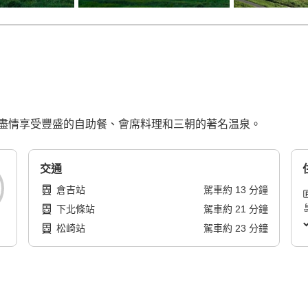
盡情享受豐盛的自助餐、會席料理和三朝的著名温泉。
交通
倉吉站
駕車
約
13
分鐘
下北條站
駕車
約
21
分鐘
松崎站
駕車
約
23
分鐘