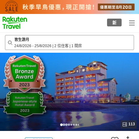
to
top
page
新
皆生游月
24/8/2026
-
25/8/2026
|
2 位住客
|
1 間房
113