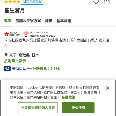
日式傳統旅館
皆生游月
概覽
房間及住宿方案
評價
基本資訊
享有壯觀景色的高評價露天無邊際浴池！所有房間都有私人露天溫
泉。
米子, 鳥取縣, 日本
於地圖上顯示
出類拔萃
評語數量：
1,398
4.7
住宿設施
本網站使用 cookie 以提升使用者體驗，並分析我們網站的表
Wi-Fi
餐廳
現與流量。我們也會向我們的社群媒體、廣告和分析合作夥伴
休息室
自動販賣機
分享您使用我們網站的相關資訊。
私隱政策
不要銷售我的個人資料
接受所有
找客房
主頁
日本
鳥取縣
米子
皆生游月