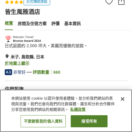
日式傳統旅館
皆生風雅酒店
概覽
房間及住宿方案
評價
基本資訊
日式庭園約 2,000 坪大，美麗而優雅的旅館。
米子, 鳥取縣, 日本
於地圖上顯示
非常好
評語數量：
660
4.3
住宿設施
Wi-Fi
內有溫泉
本網站使用 cookie 以提升使用者體驗，並分析我們網站的表
水療/美容院
休息室
現與流量。我們也會向我們的社群媒體、廣告和分析合作夥伴
分享您使用我們網站的相關資訊。
私隱政策
主頁
日本
鳥取縣
米子
皆生風雅酒店
不要銷售我的個人資料
接受所有
找客房