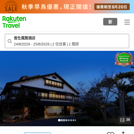
to
top
page
新
皆生風雅酒店
24/8/2026
-
25/8/2026
|
2 位住客
|
1 間房
36