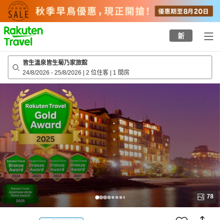
to
top
page
新
皆生溫泉皆生菊乃家旅館
24/8/2026
-
25/8/2026
|
2 位住客
|
1 間房
78