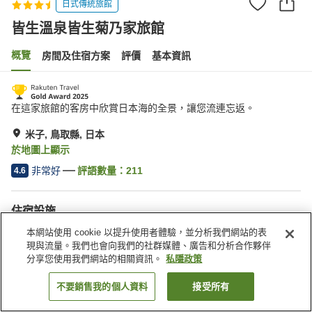
日式傳統旅館
皆生溫泉皆生菊乃家旅館
概覽
房間及住宿方案
評價
基本資訊
在這家旅館的客房中欣賞日本海的全景，讓您流連忘返。
米子, 鳥取縣, 日本
於地圖上顯示
非常好
評語數量：
211
4.6
住宿設施
送遞服務
喚醒服務
本網站使用 cookie 以提升使用者體驗，並分析我們網站的表
食物過敏特殊飲食要求
熨斗（詢問服務人員）
現與流量。我們也會向我們的社群媒體、廣告和分析合作夥伴
分享您使用我們網站的相關資訊。
私隱政策
主頁
日本
鳥取縣
米子
皆生溫泉皆生菊乃家旅館
不要銷售我的個人資料
接受所有
找客房