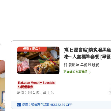
＞
僅剩
1
間房！
[朝日屋會席]燒炙喉黑
及
味〜人氣標準套餐 [早餐]
餐點
早餐
晚餐
更詳細的方案資訊
Rakuten Monthly Specials
快閃優惠券
房價：
1
晚
|
|
使用 2 張優惠券以享
HK$782.39
OFF