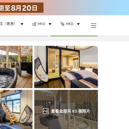
文（香港）
HKG
HKD
找客房
•
1
間房
重新搜尋
查看全部共
63
張照片