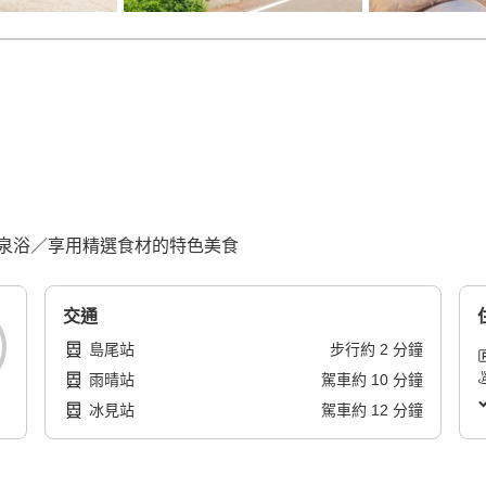
泉浴／享用精選食材的特色美食
交通
島尾站
步行
約
2
分鐘
雨晴站
駕車
約
10
分鐘
冰見站
駕車
約
12
分鐘