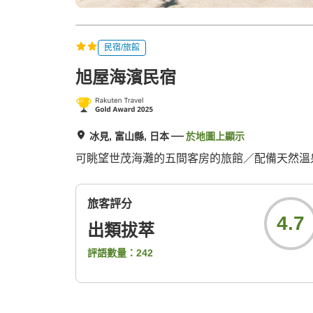
民宿/旅館
旭屋海濱民宿
冰見, 富山縣, 日本
於地圖上顯示
可眺望世茂海灘的五間客房的旅館／配備天然溫
旅客評分
4.7
出類拔萃
評語數量：
242