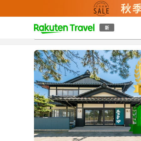
t
新
概覽
房間及住宿方案
評價
特色
設施
o
p
P
a
g
e
_
s
e
a
r
c
h