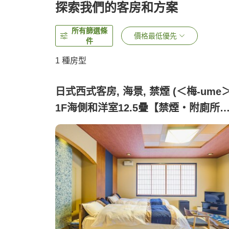
探索我們的客房和方案
所有篩選條
價格最低優先
件
1 種房型
日式西式客房, 海景, 禁煙 (＜梅-ume
1F海側和洋室12.5疊【禁煙・附廁所
洗手盆】)