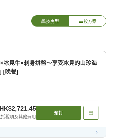
按房型
按方案
魚×冰見牛×刺身拼盤〜享受冰見的山珍海
 [晚餐]
HK$2,721.45
預訂
包括稅項及其他費用