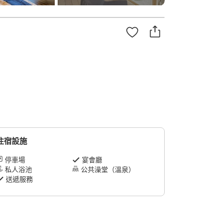
住宿設施
停車場
宴會廳
私人浴池
公共澡堂（溫泉）
送遞服務