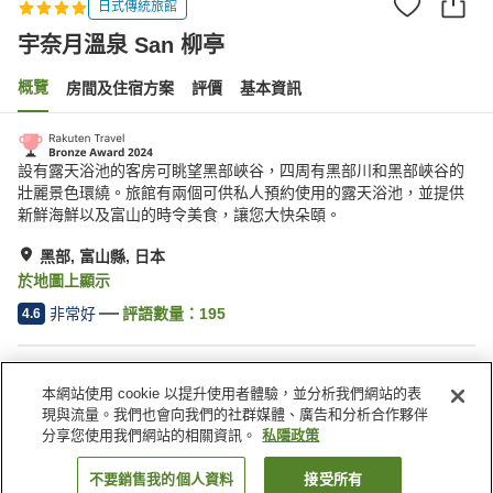
日式傳統旅館
宇奈月溫泉 San 柳亭
概覽
房間及住宿方案
評價
基本資訊
設有露天浴池的客房可眺望黑部峽谷，四周有黑部川和黑部峽谷的
壯麗景色環繞。旅館有兩個可供私人預約使用的露天浴池，並提供
新鮮海鮮以及富山的時令美食，讓您大快朵頤。
黑部, 富山縣, 日本
於地圖上顯示
非常好
評語數量：
195
4.6
住宿設施
本網站使用 cookie 以提升使用者體驗，並分析我們網站的表
停車場
岩盤浴
現與流量。我們也會向我們的社群媒體、廣告和分析合作夥伴
桑拿
水療/美容院
分享您使用我們網站的相關資訊。
私隱政策
不要銷售我的個人資料
接受所有
找客房
主頁
日本
富山縣
黑部
宇奈月溫泉 San 柳亭