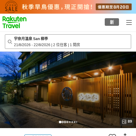
to
top
page
新
宇奈月溫泉 San 柳亭
21/8/2026
-
22/8/2026
|
2 位住客
|
1 間房
89