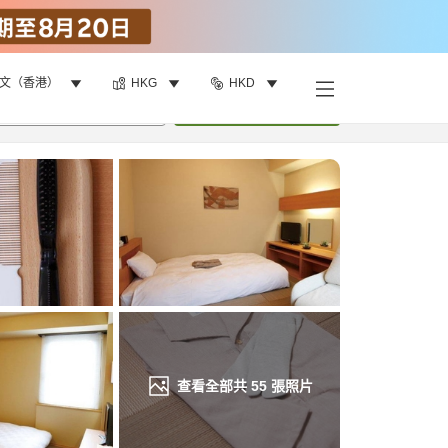
文（香港）
HKG
HKD
找客房
•
1
間房
重新搜尋
查看全部共
55
張照片