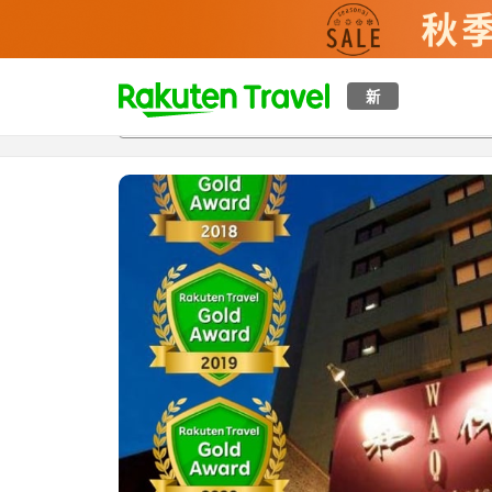
t
新
概覽
房間及住宿方案
評價
特色
設施
o
p
P
a
g
e
_
s
e
a
r
c
h