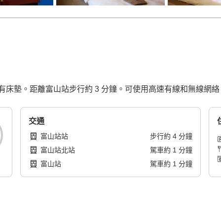
床墊。距離富山站步行約 3 分鐘。可使用高速有線和無線網絡
交通
富山站站
步行
約
4
分鐘
富山站北站
駕車
約
1
分鐘
富山站
駕車
約
1
分鐘