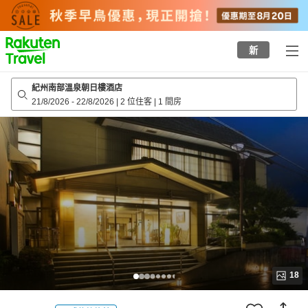
to
top
page
新
紀州南部溫泉朝日樓酒店
21/8/2026
-
22/8/2026
|
2 位住客
|
1 間房
18