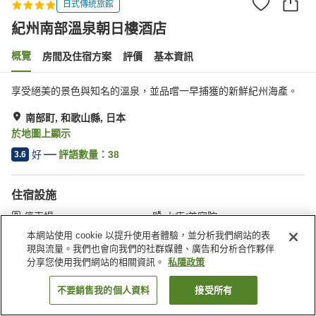
日式傳統旅館
紀州南部溫泉朝日樓酒店
概覽
房間及住宿方案
評價
基本資訊
享受絕美的景色與知名的溫泉，並品嚐一早捕獲的新鮮紀州海產。
南部町, 和歌山縣, 日本
於地圖上顯示
好
評語數量：
38
3.6
住宿設施
停車場
水療/美容院
休息室
咖啡廳
本網站使用 cookie 以提升使用者體驗，並分析我們網站的表
現與流量。我們也會向我們的社群媒體、廣告和分析合作夥伴
分享您使用我們網站的相關資訊。
私隱政策
主頁
日本
和歌山縣
南部町
紀州南部溫泉朝日樓酒店
不要銷售我的個人資料
接受所有
找客房