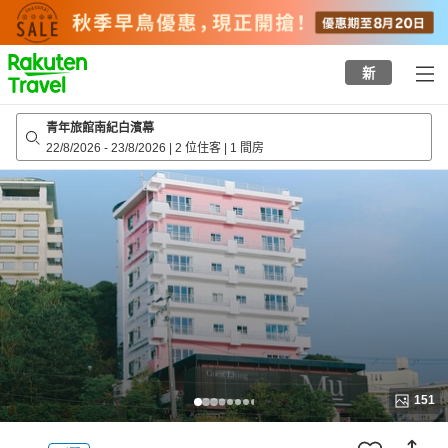
to
top
page
新
青年旅館南紀白濱幕
22/8/2026
-
23/8/2026
|
2 位住客
|
1 間房
151