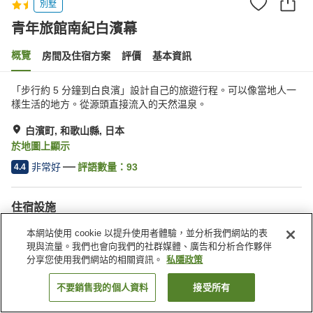
別墅
青年旅館南紀白濱幕
概覽
房間及住宿方案
評價
基本資訊
「步行約 5 分鐘到白良濱」設計自己的旅遊行程。可以像當地人一
樣生活的地方。從源頭直接流入的天然温泉。
白濱町, 和歌山縣, 日本
於地圖上顯示
非常好
評語數量：
93
4.4
住宿設施
Wi-Fi
酒吧
本網站使用 cookie 以提升使用者體驗，並分析我們網站的表
指定吸煙區
自動販賣機
現與流量。我們也會向我們的社群媒體、廣告和分析合作夥伴
分享您使用我們網站的相關資訊。
私隱政策
主頁
日本
和歌山縣
白濱町
青年旅館南紀白濱幕
不要銷售我的個人資料
接受所有
找客房