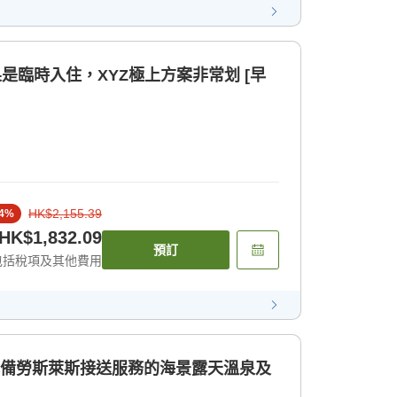
如果是臨時入住，XYZ極上方案非常划 [早
HK$2,155.39
4
%
HK$1,832.09
預訂
包括稅項及其他費用
配備勞斯萊斯接送服務的海景露天溫泉及