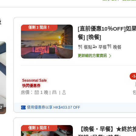
吸
僅剩
3
間房！
[直前優惠10％OFF]
餐] [晚餐]
餐點
早餐
晚餐
更詳細的方案資訊
-
1
Seasonal Sale
快閃優惠券
房價：
1
晚
|
|
2
使用優惠券以享
HK$403.07
OFF
僅剩
3
間房！
【晚餐・早餐】★終於