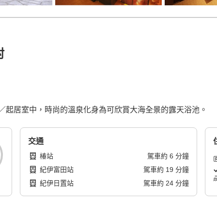
村
／起居室中，時尚的溫泉化身為可欣賞大海全景的露天浴池。
交通
椿站
駕車
約
6
分鐘
紀伊富田站
駕車
約
19
分鐘
紀伊日置站
駕車
約
24
分鐘