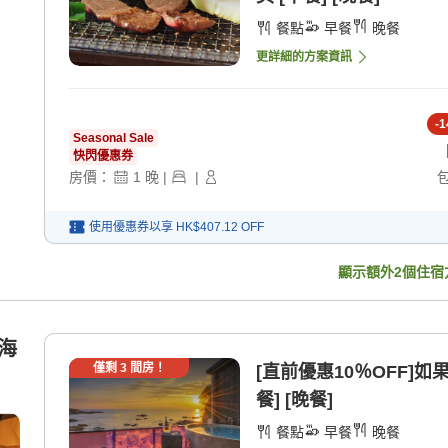
餐點
早餐
晚餐
更詳細的方案資訊
-
1
Seasonal Sale
快閃優惠券
房價：
1
晚
|
|
使用優惠券以享
HK$407.12
OFF
顯示額外
2
個住宿
(海
僅剩
3
間房！
[直前優惠10％OFF]
餐] [晚餐]
餐點
早餐
晚餐