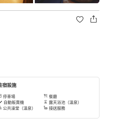
住宿設施
停車場
餐廳
自動販賣機
露天浴池（溫泉）
公共澡堂（溫泉）
接送服務