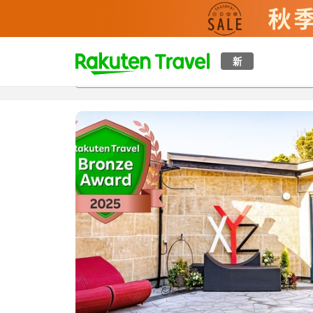
t
新
概覽
房間及住宿方案
評價
設施
o
p
P
a
g
e
_
s
e
a
r
c
h