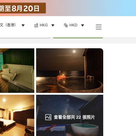
文（香港）
HKG
HKD
找客房
•
1
間房
重新搜尋
查看全部共
22
張照片