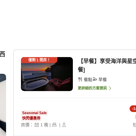
(西
僅剩
1
間房！
【早餐】享受海洋與星空
餐]
餐點
早餐
更詳細的方案資訊
-
1
Seasonal Sale
快閃優惠券
房價：
1
晚
|
|