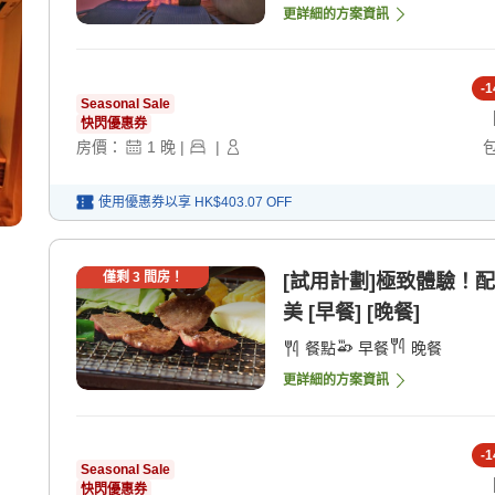
更詳細的方案資訊
-
1
Seasonal Sale
快閃優惠券
房價：
1
晚
|
|
使用優惠券以享
HK$403.07
OFF
僅剩
3
間房！
[試用計劃]極致體驗！
美 [早餐] [晚餐]
餐點
早餐
晚餐
更詳細的方案資訊
-
1
Seasonal Sale
快閃優惠券