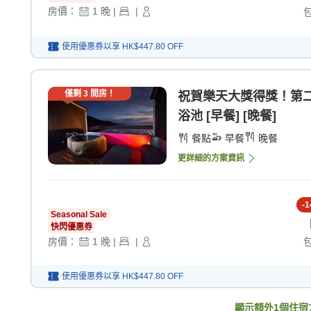
房價：
1
晚
|
|
使用優惠券以享
HK$447.80
OFF
僅剩
3
間房！
祝賀樂天大獎得獎！第
浴池 [早餐] [晚餐]
餐點
早餐
晚餐
更詳細的方案資訊
-
1
Seasonal Sale
快閃優惠券
房價：
1
晚
|
|
使用優惠券以享
HK$447.80
OFF
顯示額外
1
個住宿