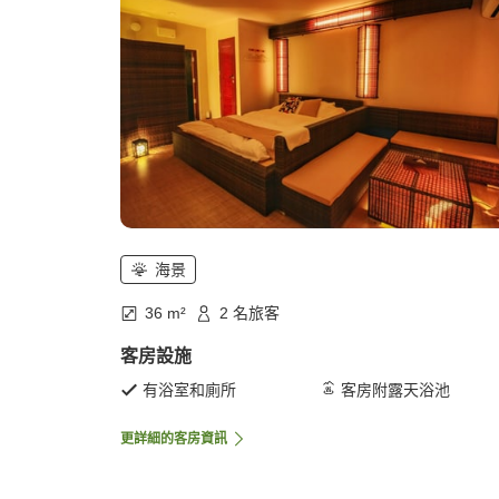
海景
36 m²
2 名旅客
客房設施
有浴室和廁所
客房附露天浴池
更詳細的客房資訊