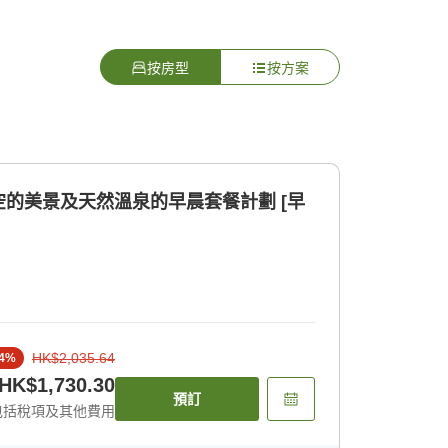
按房型
按方案
的美景及天然溫泉的早晨套餐計劃 [早
HK$2,035.64
4
%
HK$1,730.30
預訂
包括稅項及其他費用