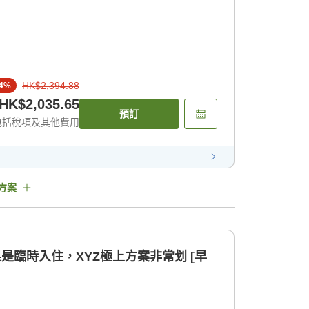
HK$2,394.88
4
%
HK$2,035.65
預訂
包括稅項及其他費用
方案
如果是臨時入住，XYZ極上方案非常划 [早