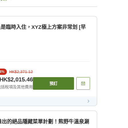
如果是臨時入住，XYZ極上方案非常划 [早
HK$2,371.12
4
%
HK$2,015.46
預訂
包括稅項及其他費用
推出的絕品隱藏菜單計劃！熊野牛溫泉涮