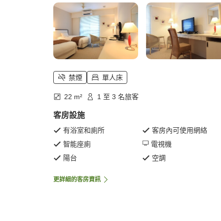
禁煙
單人床
22 m²
1 至 3 名旅客
客房設施
有浴室和廁所
客房內可使用網絡
智能座廁
電視機
陽台
空調
更詳細的客房資訊