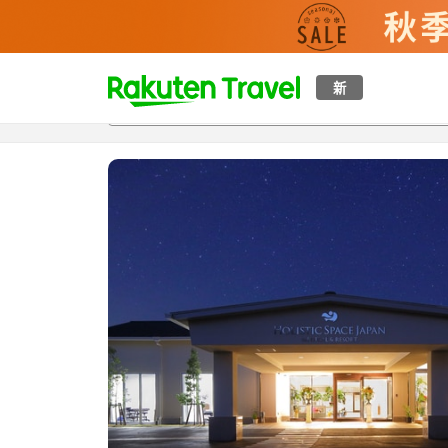
t
新
概覽
房間及住宿方案
評價
設施
o
p
P
a
g
e
_
s
e
a
r
c
h