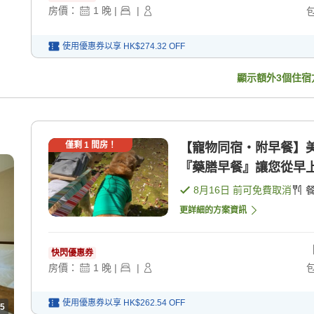
房價：
1
晚
|
|
使用優惠券以享
HK$274.32
OFF
顯示額外
3
個住宿
僅剩
1
間房！
【寵物同宿・附早餐】
『藥膳早餐』讓您從早上
8月16日
前可免費取消
更詳細的方案資訊
快閃優惠券
房價：
1
晚
|
|
使用優惠券以享
HK$262.54
OFF
5