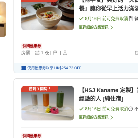
【附早餐】美好的一天
餐』讓你從早上活力滿滿！
8月16日
前可免費取消
更詳細的方案資訊
快閃優惠券
房價：
1
晚
|
|
使用優惠券以享
HK$254.72
OFF
僅剩
3
間房！
【HSJ Kaname 定
經驗的人 [純住宿]
8月16日
前可免費取消
更詳細的方案資訊
快閃優惠券