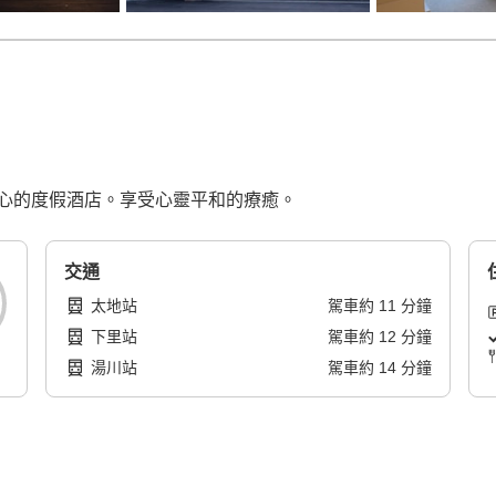
心的度假酒店。享受心靈平和的療癒。
交通
太地站
駕車
約
11
分鐘
下里站
駕車
約
12
分鐘
湯川站
駕車
約
14
分鐘