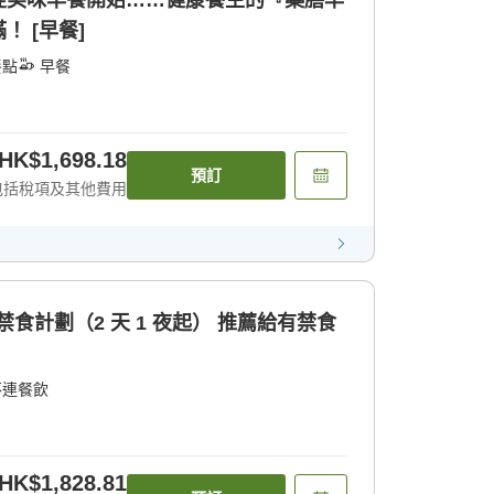
從美味早餐開始……健康養生的『藥膳早
 [早餐]
餐點
早餐
HK$1,698.18
預訂
包括稅項及其他費用
製】禁食計劃（2 天 1 夜起） 推薦給有禁食
不連餐飲
HK$1,828.81