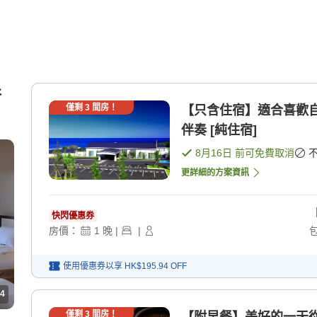
浴
僅剩
3
間房！
【只含住宿】適合喜歡
伴奏 [純住宿]
8月16日
前可免費取消
更詳細的方案資訊
快閃優惠券
房價：
1
晚
|
|
使用優惠券以享
HK$195.94
OFF
4
僅剩
3
間房！