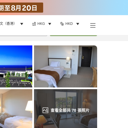
文（香港）
HKG
HKD
找客房
•
1
間房
重新搜尋
查看全部共
70
張照片