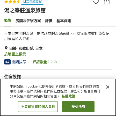
日式傳統旅館
湯之峯莊溫泉旅館
概覽
房間及住宿方案
評價
基本資訊
日本最古老的溫泉，提供超群的溫泉品質。可以無限次數的免費使
用家庭私人浴池。
田邊, 和歌山縣, 日本
於地圖上顯示
出類拔萃
評語數量：
268
4.7
住宿設施
停車場
休息室
本網站使用 cookie 以提升使用者體驗，並分析我們網站的表
自動販賣機
商店
現與流量。我們也會向我們的社群媒體、廣告和分析合作夥伴
分享您使用我們網站的相關資訊。
私隱政策
主頁
日本
和歌山縣
田邊
湯之峯莊溫泉旅館
不要銷售我的個人資料
接受所有
找客房