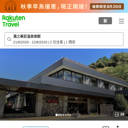
to
top
page
新
湯之峯莊溫泉旅館
21/8/2026
-
22/8/2026
|
2 位住客
|
1 間房
28