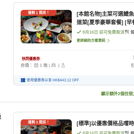
僅剩
1
間房！
[本館名物]主菜可選鱧
道菜[夏季豪華套餐] [早餐
8月16日
前可免費取消
更詳細的方案資訊
快閃優惠券
房價：
1
晚
|
|
使用優惠券以享
HK$443.12
OFF
顯示額外
2
個住宿
吸
僅剩
3
間房！
[標準]以優惠價格品嚐時令
8月16日
前可免費取消