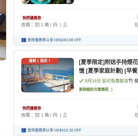
快閃優惠券
房價：
1
晚
|
|
使用優惠券以享
HK$393.88
OFF
僅剩
1
間房！
[夏季限定]附送手持煙
憶 [夏季家庭計劃] [早餐]
8月16日
前可免費取消
更詳細的方案資訊
快閃優惠券
房價：
1
晚
|
|
使用優惠券以享
HK$410.30
OFF