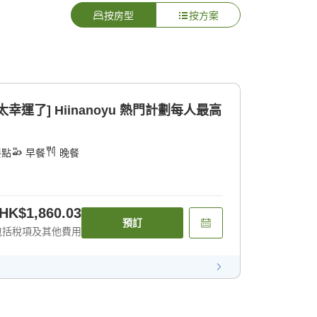
按房型
按方案
運了] Hiinanoyu 熱門計劃每人最高
餐點
早餐
晚餐
HK$1,860.03
預訂
包括稅項及其他費用