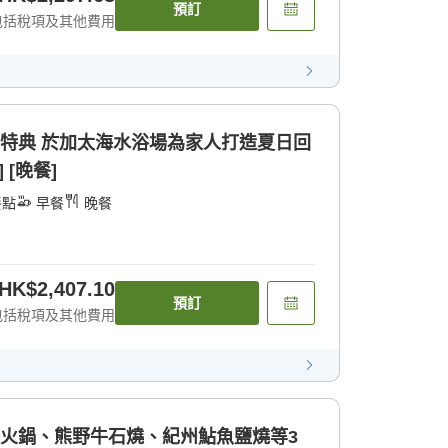
預訂
包括稅項及其他費用
花特典 於加太海水浴場為家人打造夏日回
 [晚餐]
餐點
早餐
晚餐
HK$2,407.10
預訂
包括稅項及其他費用
魚火鍋、熊野牛石燒、紀州鮎魚鹽燒等3