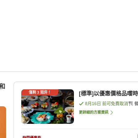
(和
僅剩
3
間房！
[標準]以優惠價格品嚐時令
8月16日
前可免費取消
更詳細的方案資訊