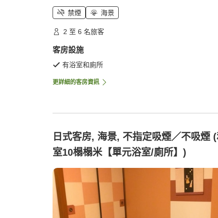
禁煙
海景
2 至 6 名旅客
客房設施
有浴室和廁所
更詳細的客房資訊
日式客房, 海景, 不指定吸煙／不吸煙 
室10榻榻米【單元浴室/廁所】)