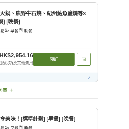
魚火鍋、熊野牛石燒、紀州鮎魚鹽燒等3
] [晚餐]
餐點
早餐
晚餐
HK$2,954.16
預訂
包括稅項及其他費用
方案
美味！[標準計劃] [早餐] [晚餐]
餐點
早餐
晚餐