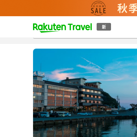
t
新
概覽
房間及住宿方案
評價
設施
o
p
P
a
g
e
_
s
e
a
r
c
h