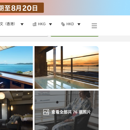
文（香港）
HKG
HKD
找客房
•
1
間房
重新搜尋
查看全部共
76
張照片