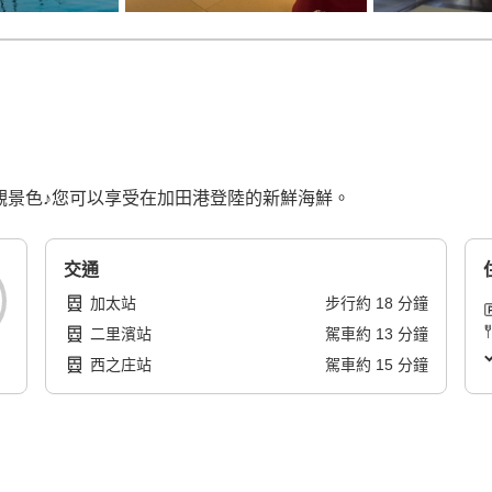
觀景色♪您可以享受在加田港登陸的新鮮海鮮。
交通
加太站
步行
約
18
分鐘
二里濱站
駕車
約
13
分鐘
西之庄站
駕車
約
15
分鐘