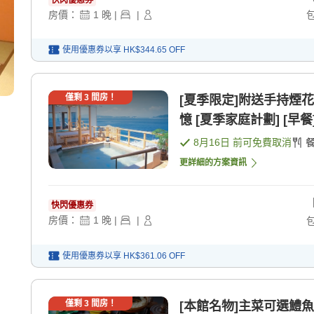
快閃優惠券
房價：
1
晚
|
|
使用優惠券以享
HK$344.65
OFF
僅剩
3
間房！
[夏季限定]附送手持煙
憶 [夏季家庭計劃] [早餐]
8月16日
前可免費取消
更詳細的方案資訊
快閃優惠券
房價：
1
晚
|
|
使用優惠券以享
HK$361.06
OFF
僅剩
3
間房！
[本館名物]主菜可選鱧