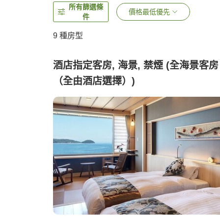
所有篩選條
價格最低優先
件
9
種房型
酒店指定客房, 海景, 禁煙 (全海景客房
（全由酒店選擇）)