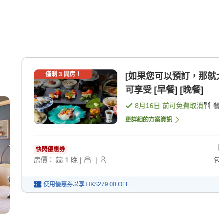
僅剩
3
間房！
[如果您可以預訂，那就太幸
可享受 [早餐] [晚餐]
8月16日
前可免費取消
更詳細的方案資訊
快閃優惠券
房價：
1
晚
|
|
使用優惠券以享
HK$279.00
OFF