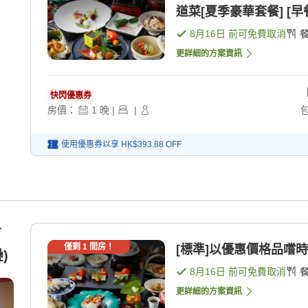
道菜[夏季豪華套餐] [早餐
8月16日
前可免費取消
更詳細的方案資訊
快閃優惠券
房價：
1
晚
|
|
使用優惠券以享
HK$393.88
OFF
有
僅剩
1
間房！
[標準]以優惠價格品嚐時令
)
8月16日
前可免費取消
更詳細的方案資訊