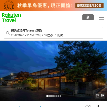
to
top
page
新
微笑空湯舟Tsuruya旅館
20/8/2026
-
21/8/2026
|
2 位住客
|
1 間房
19