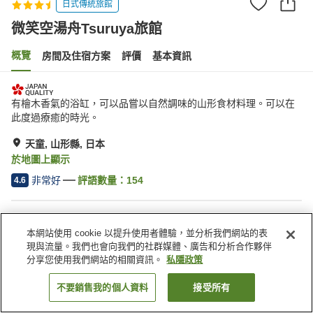
日式傳統旅館
微笑空湯舟Tsuruya旅館
概覽
房間及住宿方案
評價
基本資訊
有檜木香氣的浴缸，可以品嘗以自然調味的山形食材料理。可以在
此度過療癒的時光。
天童, 山形縣, 日本
於地圖上顯示
非常好
評語數量：
154
4.6
住宿設施
本網站使用 cookie 以提升使用者體驗，並分析我們網站的表
停車場
水療/美容院
現與流量。我們也會向我們的社群媒體、廣告和分析合作夥伴
休息室
商店
分享您使用我們網站的相關資訊。
私隱政策
不要銷售我的個人資料
接受所有
找客房
主頁
日本
山形縣
天童
微笑空湯舟Tsuruya旅館