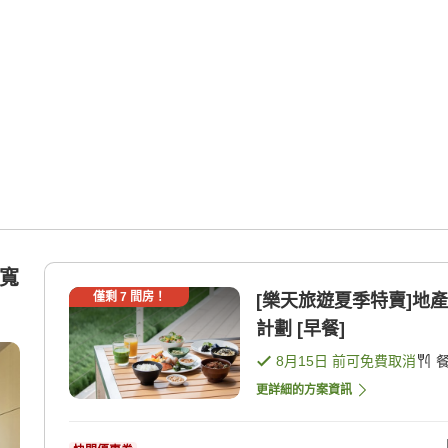
m寬
僅剩
7
間房！
[樂天旅遊夏季特賣]地
計劃 [早餐]
8月15日
前可免費取消
更詳細的方案資訊