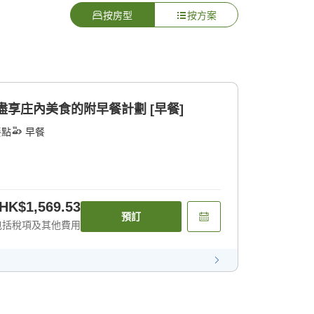
按房型
按方案
盡享庄內美食的附早餐計劃 [早餐]
餐點
早餐
HK$1,569.53
預訂
包括稅項及其他費用