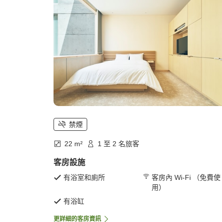
禁煙
22 m²
1 至 2 名旅客
客房設施
有浴室和廁所
客房內 Wi-Fi （免費使
用）
有浴缸
更詳細的客房資訊