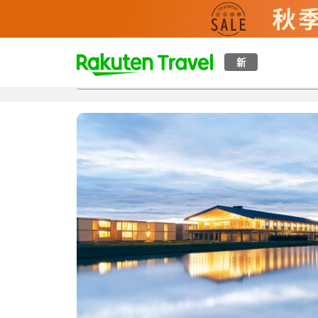
t
新
概覽
房間及住宿方案
評價
特色
設施
o
p
P
a
g
e
_
s
e
a
r
c
h