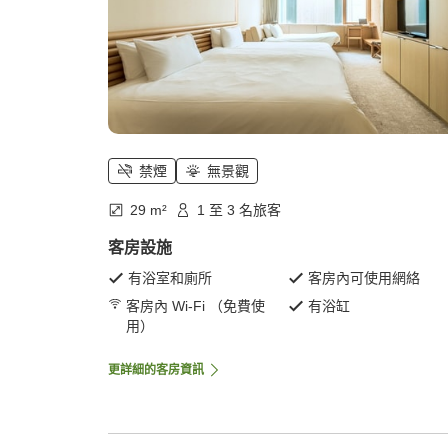
禁煙
無景觀
29 m²
1 至 3 名旅客
客房設施
有浴室和廁所
客房內可使用網絡
客房內 Wi-Fi （免費使
有浴缸
用）
更詳細的客房資訊