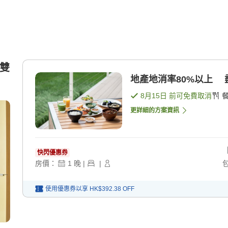
的雙
地產地消率80%以上 
8月15日
前可免費取消
更詳細的方案資訊
快閃優惠券
房價：
1
晚
|
|
使用優惠券以享
HK$392.38
OFF