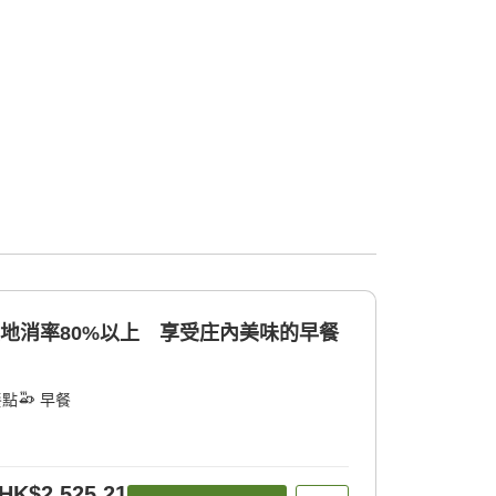
產地消率80%以上 享受庄內美味的早餐
餐點
早餐
HK$2,525.21