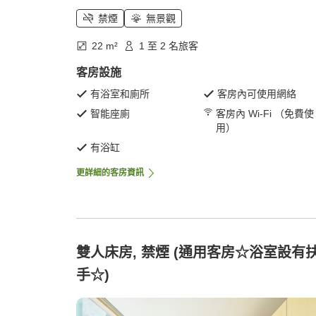
禁煙
無景觀
22 m²
1 至 2 名旅客
客房設施
有浴室和廁所
客房內可使用網絡
智能座廁
客房內 Wi-Fi （免費使
用）
有浴缸
更詳細的客房資訊
雙人床房, 禁煙 (通用客房☆浴室設有
手☆)