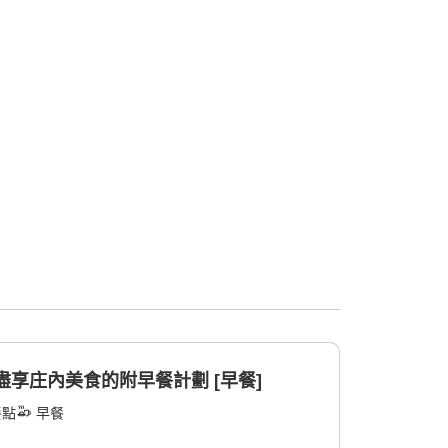
盡享庄內美食的附早餐計劃 [早餐]
餐點
早餐