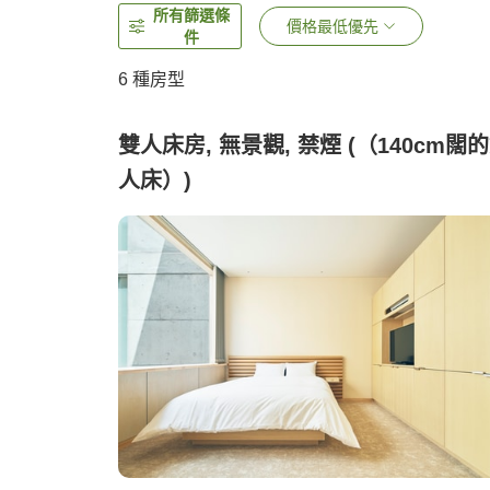
所有篩選條
價格最低優先
件
6
種房型
雙人床房, 無景觀, 禁煙 (（140cm闊
人床）)