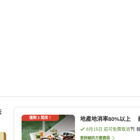
扶
僅剩
3
間房！
地產地消率80%以上 
8月15日
前可免費取消
更詳細的方案資訊