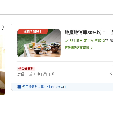
）)
僅剩
7
間房！
地產地消率80%以上 
8月15日
前可免費取消
更詳細的方案資訊
快閃優惠券
房價：
1
晚
|
|
使用優惠券以享
HK$441.86
OFF