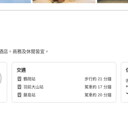
酒店。商務及休閒皆宜。
交通
鶴岡站
步行
約
21
分鐘
羽前大山站
駕車
約
17
分鐘
藤島站
駕車
約
20
分鐘