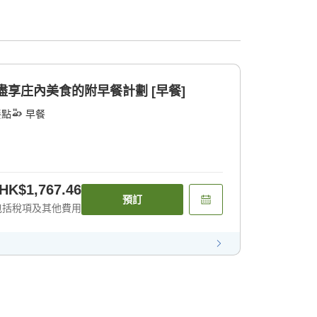
盡享庄內美食的附早餐計劃 [早餐]
餐點
早餐
HK$1,767.46
預訂
包括稅項及其他費用