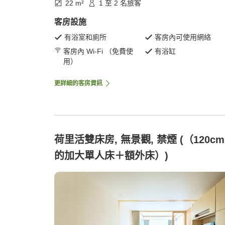
22 m²
1 至 2 名旅客
客房設施
有浴室和廁所
客房內可使用網絡
客房內 Wi-Fi （免費使
有浴缸
用）
更詳細的客房資訊
荷里活雙床房, 無景觀, 禁煙 (（120c
的加大單人床＋額外床）)