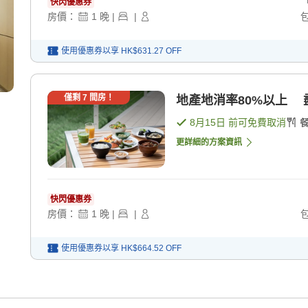
快閃優惠券
房價：
1
晚
|
|
使用優惠券以享
HK$631.27
OFF
僅剩
7
間房！
地產地消率80%以上 
8月15日
前可免費取消
更詳細的方案資訊
快閃優惠券
房價：
1
晚
|
|
使用優惠券以享
HK$664.52
OFF