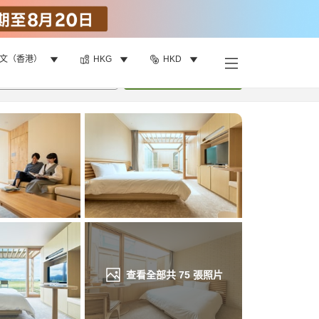
文（香港）
HKG
HKD
找客房
•
1
間房
重新搜尋
查看全部共
75
張照片