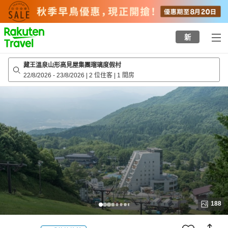
to
top
page
新
藏王溫泉山形高見屋集團瑠璃度假村
22/8/2026
-
23/8/2026
|
2 位住客
|
1 間房
188