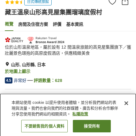
日式傳統旅館
藏王溫泉山形高見屋集團瑠璃度假村
概覽
房間及住宿方案
評價
基本資訊
位於山形溫泉地區，屬於設有 12 間溫泉旅館的高見屋集團旗下／獲
壯麗景色環抱的高原度假酒店，供應精緻美食
山形, 山形縣, 日本
於地圖上顯示
非常好
評語數量：
628
4.5
住宿設施
本網站使用 cookie 以提升使用者體驗，並分析我們網站的表
停車場
桑拿
現與流量。我們也會向我們的社群媒體、廣告和分析合作夥伴
水療/美容院
泳池
分享您使用我們網站的相關資訊。
私隱政策
不要銷售我的個人資料
接受所有
找客房
主頁
日本
山形縣
山形
藏王溫泉山形高見屋集團瑠璃度假村