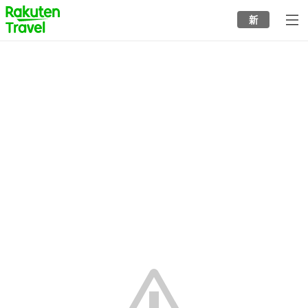
to
新
top
page