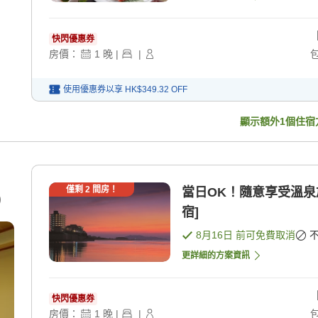
快閃優惠券
房價：
1
晚
|
|
使用優惠券以享
HK$349.32
OFF
顯示額外
1
個住宿
僅剩
2
間房！
當日OK！隨意享受溫泉
)
宿]
8月16日
前可免費取消
更詳細的方案資訊
快閃優惠券
房價：
1
晚
|
|