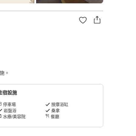
設施。
住宿設施
停車場
按摩浴缸
岩盤浴
桑拿
水療/美容院
餐廳