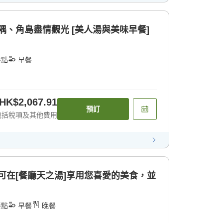
隅、角島盡情觀光 [美人湯與美味早餐]
餐點
早餐
HK$2,067.91
預訂
包括稅項及其他費用
餐可在[餐廳天之湯]享用您喜愛的美食，並
餐點
早餐
晚餐