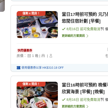
僅剩
4
間房！
當日17時前可預約 元乃
悠閒住宿計劃 [早餐]
8月16日
前可免費取消
更詳細的方案資訊
快閃優惠券
房價：
1
晚
|
|
使用優惠券以享
HK$310.18
OFF
僅剩
4
間房！
當日16時前可預約 晚
欣賞海景 [早餐] [晚餐]
8月16日
前可免費取消
更詳細的方案資訊