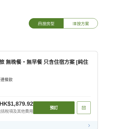
按房型
按方案
旅 無晚餐・無早餐 只含住宿方案 [純住
不連餐飲
HK$1,879.92
預訂
包括稅項及其他費用