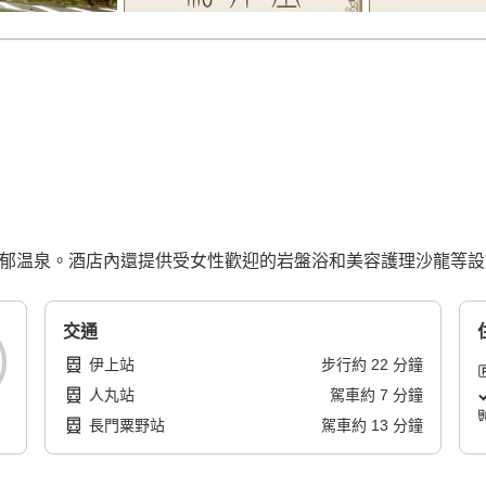
般的濃郁温泉。酒店內還提供受女性歡迎的岩盤浴和美容護理沙龍等
交通
伊上站
步行
約
22
分鐘
人丸站
駕車
約
7
分鐘
長門粟野站
駕車
約
13
分鐘