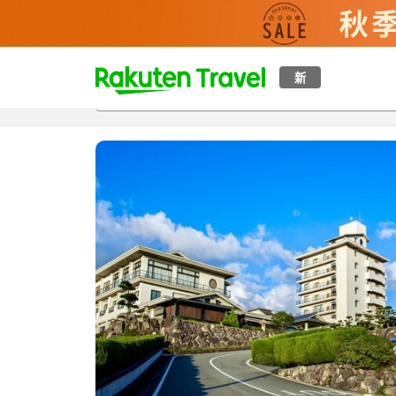
t
新
概覽
房間及住宿方案
評價
特色
設施
o
p
P
a
g
e
_
s
e
a
r
c
h