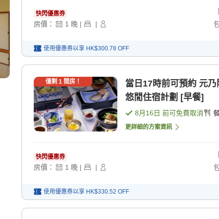
快閃優惠券
房價：
1
晚
|
|
使用優惠券以享
HK$300.78
OFF
僅剩
1
間房！
當日17時前可預約 元乃
悠閒住宿計劃 [早餐]
8月16日
前可免費取消
更詳細的方案資訊
快閃優惠券
房價：
1
晚
|
|
使用優惠券以享
HK$330.52
OFF