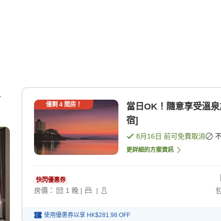
4
僅剩
4
間房！
當日OK！隨意享受溫泉
宿]
8月16日
前可免費取消
更詳細的方案資訊
快閃優惠券
房價：
1
晚
|
|
使用優惠券以享
HK$281.98
OFF