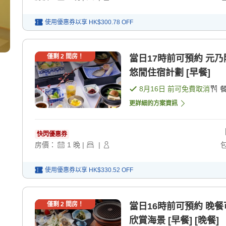
使用優惠券以享
HK$300.78
OFF
僅剩
2
間房！
當日17時前可預約 元乃
悠閒住宿計劃 [早餐]
8月16日
前可免費取消
更詳細的方案資訊
快閃優惠券
房價：
1
晚
|
|
使用優惠券以享
HK$330.52
OFF
僅剩
2
間房！
當日16時前可預約 晚
欣賞海景 [早餐] [晚餐]