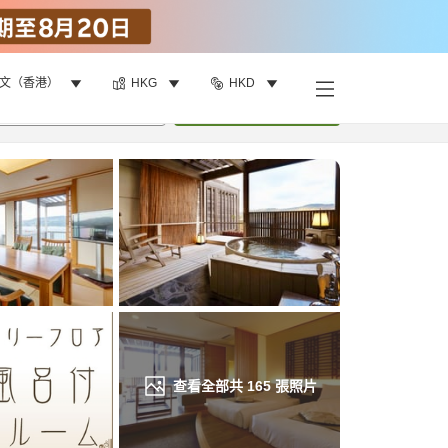
文（香港）
HKG
HKD
找客房
•
1
間房
重新搜尋
查看全部共
165
張照片