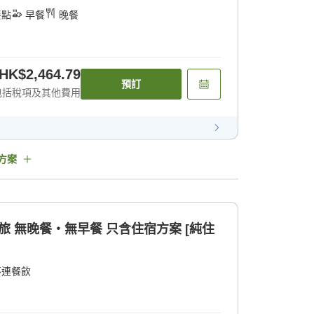
餐點
早餐
晚餐
HK$2,464.79
預訂
包括稅項及其他費用
方案
旅 無晚餐・無早餐 只含住宿方案 [純住
不連餐飲