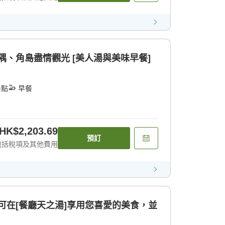
隅、角島盡情觀光 [美人湯與美味早餐]
餐點
早餐
HK$2,203.69
預訂
包括稅項及其他費用
餐可在[餐廳天之湯]享用您喜愛的美食，並