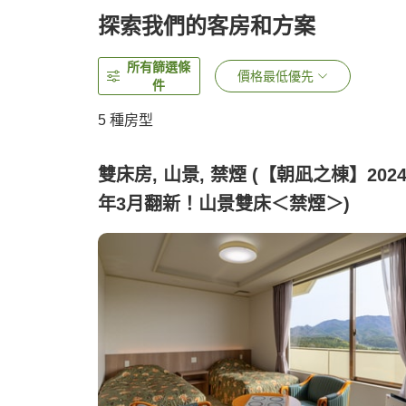
探索我們的客房和方案
所有篩選條
價格最低優先
件
5
種房型
雙床房, 山景, 禁煙 (【朝凪之棟】202
年3月翻新！山景雙床＜禁煙＞)