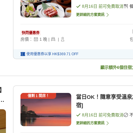
8月16日
前可免費取消
更詳細的方案資訊
快閃優惠券
房價：
1
晚
|
|
使用優惠券以享
HK$369.71
OFF
顯示額外
6
個住宿
棟】
僅剩
1
間房！
當日OK！隨意享受溫泉
宿]
8月16日
前可免費取消
更詳細的方案資訊