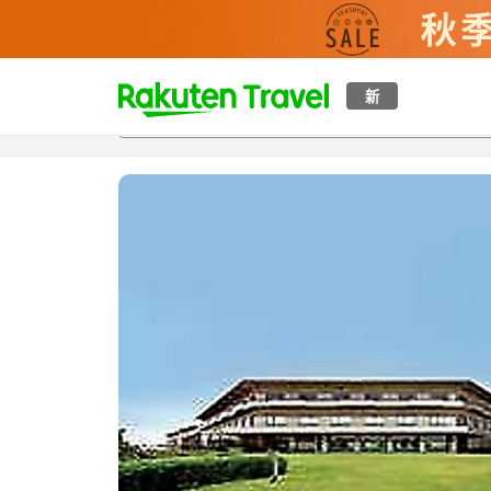
t
新
概覽
房間及住宿方案
評價
設施
o
p
P
a
g
e
_
s
e
a
r
c
h