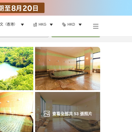
文（香港）
HKG
HKD
找客房
•
1
間房
重新搜尋
查看全部共
53
張照片