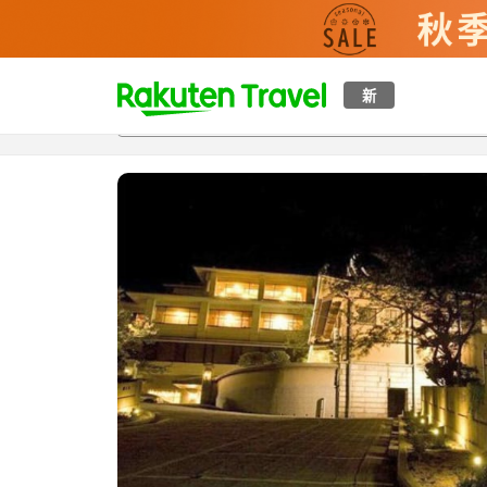
t
新
概覽
房間及住宿方案
評價
特色
設施
o
p
P
a
g
e
_
s
e
a
r
c
h