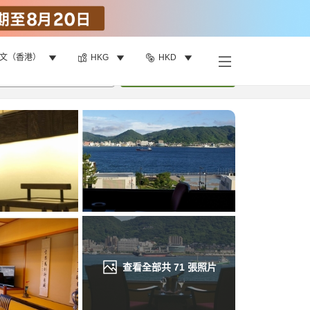
文（香港）
HKG
HKD
找客房
•
1
間房
重新搜尋
查看全部共
71
張照片