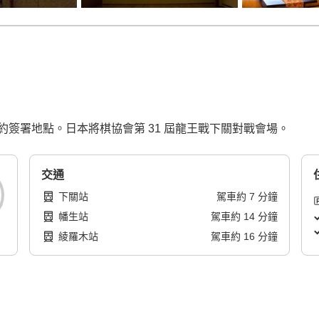
簽署地點。日本將棋協會第 31 屆龍王戰下關對戰會場。
交通
下關站
駕車
約
7
分鐘
幡生站
駕車
約
14
分鐘
綾羅木站
駕車
約
16
分鐘