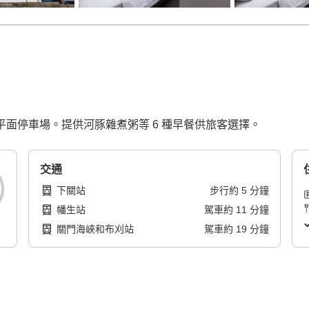
供平面停車場。提供河豚雜煮粥等 6 種早餐供旅客選擇。
交通
下關站
步行
約
5
分鐘
幡生站
駕車
約
11
分鐘
關門海峽和布刈站
駕車
約
19
分鐘