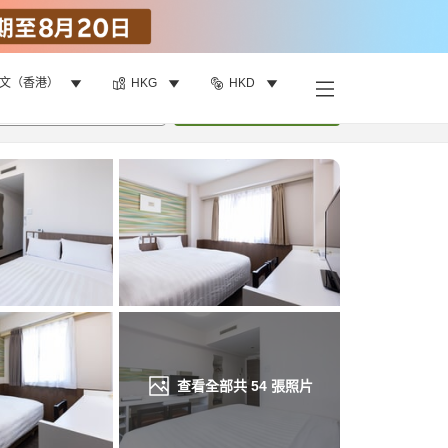
文（香港）
HKG
HKD
找客房
•
1
間房
重新搜尋
查看全部共
54
張照片