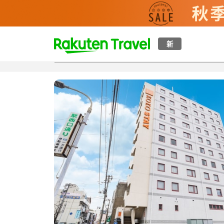
t
新
概覽
房間及住宿方案
評價
特色
設施
o
p
P
a
g
e
_
s
e
a
r
c
h