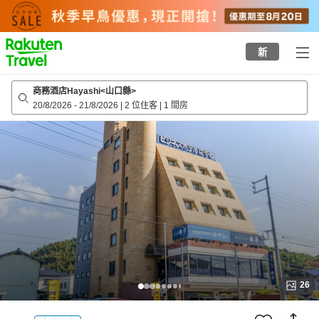
to
top
page
新
商務酒店Hayashi<山口縣>
20/8/2026
-
21/8/2026
|
2 位住客
|
1 間房
26