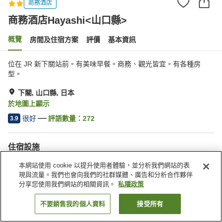
商務酒店
商務酒店Hayashi<山口縣>
概覽
房間及住宿方案
評價
基本資訊
位在 JR 新下關站前。有美味早餐。商務、觀光皆宜。有各種房
型。
下關, 山口縣, 日本
於地圖上顯示
很好
評語數量：
272
3.9
住宿設施
Wi-Fi
停車場
本網站使用 cookie 以提升使用者體驗，並分析我們網站的表
居酒屋區
自動販賣機
現與流量。我們也會向我們的社群媒體、廣告和分析合作夥伴
分享您使用我們網站的相關資訊。
私隱政策
主頁
日本
山口縣
下關
商務酒店Hayashi<山口縣>
不要銷售我的個人資料
接受所有
找客房