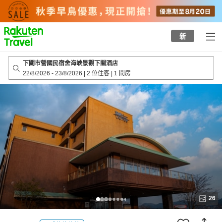
to
top
page
新
下關市營國民宿舍海峽景觀下關酒店
22/8/2026
-
23/8/2026
|
2 位住客
|
1 間房
26