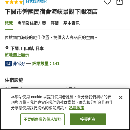
日式傳統旅館
下關市營國民宿舍海峽景觀下關酒店
概覽
房間及住宿方案
評價
基本資訊
位於關門海峽的絕佳位置，提供客人高品質的空間。
下關, 山口縣, 日本
於地圖上顯示
非常好
評語數量：
141
4.3
住宿設施
停車場
桑拿
水療/美容院
餐廳
本網站使用 cookie 以提升使用者體驗，並分析我們網站的表
現與流量。我們也會向我們的社群媒體、廣告和分析合作夥伴
分享您使用我們網站的相關資訊。
私隱政策
主頁
日本
山口縣
下關
下關市營國民宿舍海峽景觀下關酒店
不要銷售我的個人資料
接受所有
找客房