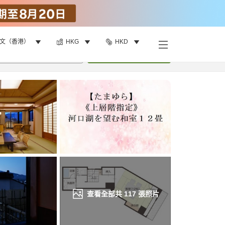
文（香港）
HKG
HKD
找客房
•
1
間房
重新搜尋
查看全部共
117
張照片