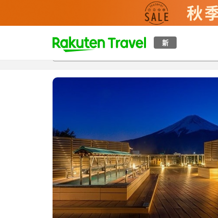
t
新
概覽
房間及住宿方案
評價
設施
o
p
P
a
g
e
_
s
e
a
r
c
h