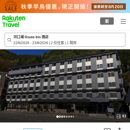
to
top
page
新
河口湖 Route-Inn 酒店
22/8/2026
-
23/8/2026
|
2 位住客
|
1 間房
93