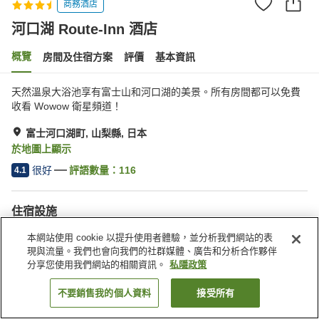
商務酒店
河口湖 Route-Inn 酒店
概覽
房間及住宿方案
評價
基本資訊
天然溫泉大浴池享有富士山和河口湖的美景。所有房間都可以免費
收看 Wowow 衛星頻道！
富士河口湖町, 山梨縣, 日本
於地圖上顯示
很好
評語數量：
116
4.1
住宿設施
停車場
水療/美容院
本網站使用 cookie 以提升使用者體驗，並分析我們網站的表
餐廳
自動販賣機
現與流量。我們也會向我們的社群媒體、廣告和分析合作夥伴
分享您使用我們網站的相關資訊。
私隱政策
主頁
日本
山梨縣
富士河口湖町
河口湖 Route-Inn 酒店
不要銷售我的個人資料
接受所有
找客房