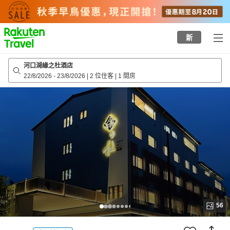
to
top
page
新
河口湖緣之杜酒店
22/8/2026
-
23/8/2026
|
2 位住客
|
1 間房
56