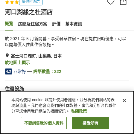
度假村酒店
河口湖緣之杜酒店
概覽
房間及住宿方案
評價
基本資訊
於 2021 年 5 月新開幕。享受奢華住宿。現在提供限時優惠，可以
以開幕價入住此住宿設施。
富士河口湖町, 山梨縣, 日本
於地圖上顯示
非常好
評語數量：
222
4.3
住宿設施
餐廳
自動販賣機
本網站使用 cookie 以提升使用者體驗，並分析我們網站的表
露天浴池（溫泉）
公共澡堂
現與流量。我們也會向我們的社群媒體、廣告和分析合作夥伴
分享您使用我們網站的相關資訊。
私隱政策
主頁
日本
山梨縣
富士河口湖町
河口湖緣之杜酒店
不要銷售我的個人資料
接受所有
找客房