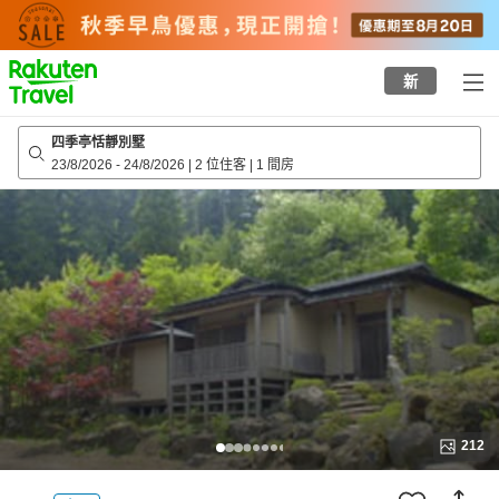
to
top
page
新
四季亭恬靜別墅
23/8/2026
-
24/8/2026
|
2 位住客
|
1 間房
212