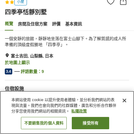
小屋
四季亭恬靜別墅
概覽
房間及住宿方案
評價
基本資訊
一個安靜的旅館，靜靜地坐落在富士山腳下。為了解質感的成人所
準備的頂級度假勝地 「四季亭」。
富士吉田, 山梨縣, 日本
於地圖上顯示
評語數量：
9
3.4
住宿設施
水療/美容院
共用廚房
本網站使用 cookie 以提升使用者體驗，並分析我們網站的表
BBQ 設備
露天浴池（溫泉）
現與流量。我們也會向我們的社群媒體、廣告和分析合作夥伴
分享您使用我們網站的相關資訊。
私隱政策
主頁
日本
山梨縣
富士吉田
四季亭恬靜別墅
不要銷售我的個人資料
接受所有
找客房