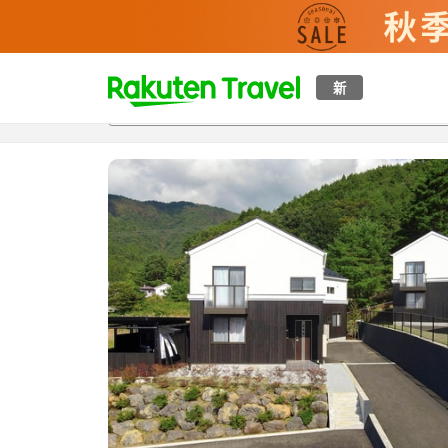
t
新
概覽
房間及住宿方案
評價
設施
o
p
P
a
g
e
_
s
e
a
r
c
h