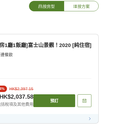
按房型
按方案
房1廳1飯廳]富士山景觀！2020 [純住宿]
不連餐飲
HK$2,397.15
4
%
HK$2,037.58
預訂
包括稅項及其他費用