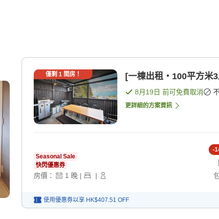
僅剩
1
間房！
[一棟出租・100平方米3
8月19日
前可免費取消
更詳細的方案資訊
-
1
Seasonal Sale
快閃優惠券
房價：
1
晚
|
|
使用優惠券以享
HK$407.51
OFF