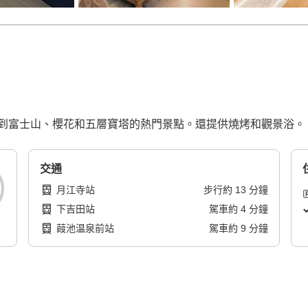
到富士山、櫻花和五層寶塔的熱門景點。還提供燒烤和觀景浴。
交通
月江寺站
步行
約
13
分鐘
下吉田站
駕車
約
4
分鐘
葭池温泉前站
駕車
約
9
分鐘