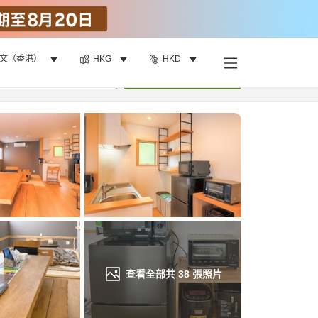
文（香港）
HKG
HKD
找客房
•
1
間房
重新搜尋
查看全部共
38
張照片