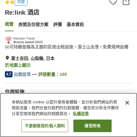
別墅
Re:link 酒店
概覽
房間及住宿方案
評價
基本資訊
以可持續發展為主題的民居出租設施。富士山全景 / 免費燒烤設備
富士吉田, 山梨縣, 日本
於地圖上顯示
出類拔萃
評語數量：
105
4.7
住宿設施
停車場
本網站使用 cookie 以提升使用者體驗，並分析我們網站的表
現與流量。我們也會向我們的社群媒體、廣告和分析合作夥伴
分享您使用我們網站的相關資訊。
私隱政策
主頁
日本
山梨縣
富士吉田
Re:link 酒店
不要銷售我的個人資料
接受所有
找客房