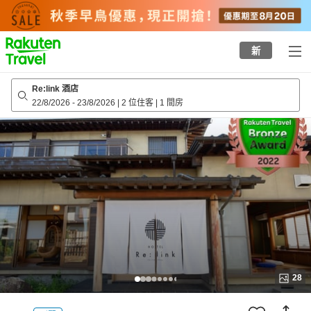
to
top
page
新
Re:link 酒店
22/8/2026
-
23/8/2026
|
2 位住客
|
1 間房
28