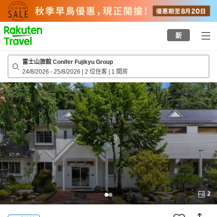
to
top
page
新
富士山旅館 Conifer Fujikyu Group
24/8/2026
-
25/8/2026
|
2 位住客
|
1 間房
2