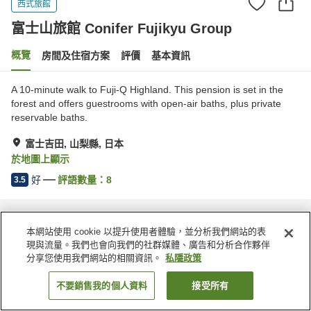
西式旅館
富士山旅館 Conifer Fujikyu Group
概覽
房間及住宿方案
評價
基本資訊
A 10-minute walk to Fuji-Q Highland. This pension is set in the
forest and offers guestrooms with open-air baths, plus private
reservable baths.
富士吉田, 山梨縣, 日本
於地圖上顯示
好
評語數量：
8
3.5
主頁
日本
山梨縣
富士吉田
富士山旅館 Conifer Fujikyu Group
本網站使用 cookie 以提升使用者體驗，並分析我們網站的表
現與流量。我們也會向我們的社群媒體、廣告和分析合作夥伴
分享您使用我們網站的相關資訊。
私隱政策
不要銷售我的個人資料
接受所有
找客房