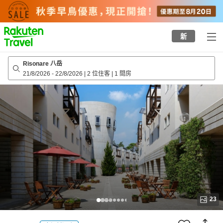
to
top
page
新
Risonare 八岳
21/8/2026
-
22/8/2026
|
2 位住客
|
1 間房
23